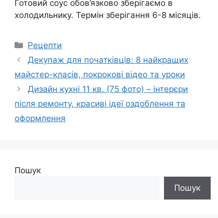
Готовий соус обов’язково зберігаємо в
холодильнику. Термін зберігання 6-8 місяців.
Категорії
Рецепти
Декупаж для початківців: 8 найкращих
майстер-класів, покрокові відео та уроки
Дизайн кухні 11 кв. (75 фото) – інтерєри
після ремонту, красиві ідеї оздоблення та
оформлення
Пошук
Пошук