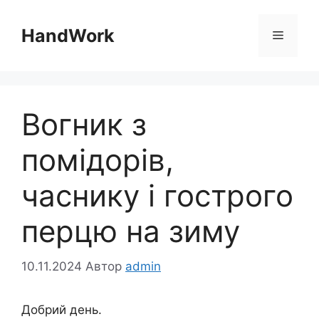
Перейти
до
HandWork
Меню
вмісту
Вогник з
помідорів,
часнику і гострого
перцю на зиму
10.11.2024
Автор
admin
Добрий день.