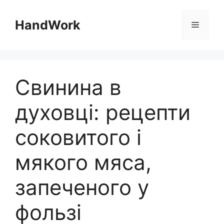
Перейти
до
HandWork
Меню
вмісту
Свинина в
духовці: рецепти
соковитого і
мякого мяса,
запеченого у
фользі