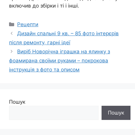
включив до збірки і ті і інші.
Категорії
Рецепти
Дизайн спальні 9 кв. – 85 фото інтерєрів
після ремонту, гарні ідеї
Виріб Новорічна іграшка на ялинку з
фоамирана своїми руками – покрокова
інструкція з фото та описом
Пошук
Пошук