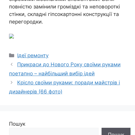
повністю замінили громіздкі та неповороткі
стінки, складні гіпсокартонні конструкції та
перегородки.
Категорії
Ідеї ремонту
Прикраси до Нового Року своїми руками
поетапно – найбільший вибір ідей
Крісло своїми руками: поради майстрів і
дизайнерів (66 фото)
Пошук
Пошук