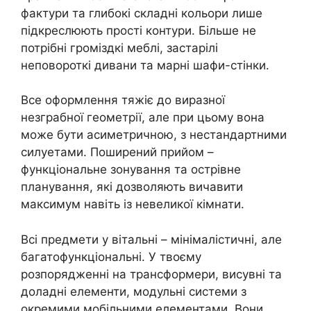
фактури та глибокі складні кольори лише
підкреслюють прості контури. Більше не
потрібні громіздкі меблі, застарілі
неповороткі дивани та марні шафи-стінки.
Все оформлення тяжіє до виразної
незграбної геометрії, але при цьому вона
може бути асиметричною, з нестандартними
силуетами. Поширений прийом –
функціональне зонування та острівне
планування, які дозволяють вичавити
максимум навіть із невеликої кімнати.
Всі предмети у вітальні – мінімалістичні, але
багатофункціональні. У твоєму
розпорядженні на трансформери, висувні та
доладні елементи, модульні системи з
окремими мобільними елементами. Вони