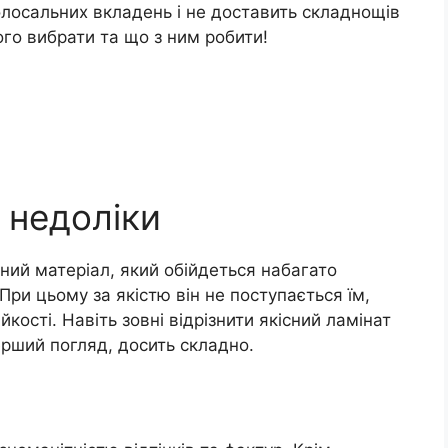
олосальних вкладень і не доставить складнощів
ого вибрати та що з ним робити!
а недоліки
пний матеріал, який обійдеться набагато
При цьому за якістю він не поступається їм,
кості. Навіть зовні відрізнити якісний ламінат
перший погляд, досить складно.