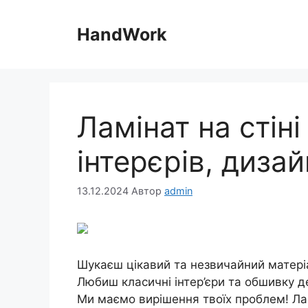
Перейти
до
HandWork
вмісту
Ламінат на стіні 
інтерєрів, диза
13.12.2024
Автор
admin
Шукаєш цікавий та незвичайний матеріа
Любиш класичні інтер’єри та обшивку д
Ми маємо вирішення твоїх проблем! Лам