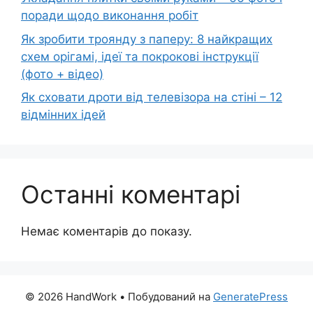
поради щодо виконання робіт
Як зробити троянду з паперу: 8 найкращих
схем орігамі, ідеї та покрокові інструкції
(фото + відео)
Як сховати дроти від телевізора на стіні – 12
відмінних ідей
Останні коментарі
Немає коментарів до показу.
© 2026 HandWork
• Побудований на
GeneratePress