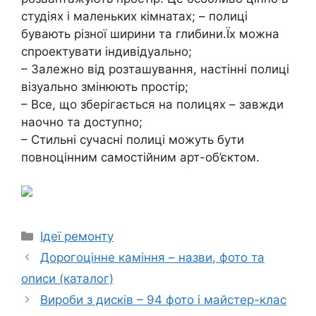
студіях і маленьких кімнатах; – полиці
бувають різної ширини та глибини.Їх можна
спроектувати індивідуально;
– Залежно від розташування, настінні полиці
візуально змінюють простір;
– Все, що зберігається на полицях – завжди
наочно та доступно;
– Стильні сучасні полиці можуть бути
повноцінним самостійним арт-об’єктом.
Категорії
Ідеї ремонту
Дорогоцінне каміння – назви, фото та
описи (каталог)
Вироби з дисків – 94 фото і майстер-клас