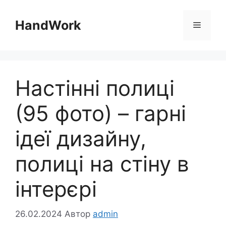
Перейти
до
HandWork
Меню
вмісту
Настінні полиці
(95 фото) – гарні
ідеї дизайну,
полиці на стіну в
інтерєрі
26.02.2024
Автор
admin