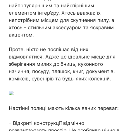
найпопулярнішим та найспірнішим
елементом інтер’єру. Хтось вважає їх
непотрібним місцем для скупчення пилу, а
хтось – стильним аксесуаром та яскравим
акцентом.
Проте, ніхто не поспішає від них
відмовлятися. Адже це ідеальне місце для
зберігання милих дрібниць, кухонного
начиння, посуду, пляшок, книг, документів,
коміксів, сувенірів та будь-яких колекцій.
Настінні полиці мають кілька явних переваг:
– Відкриті конструкції відмінно
розвантажують простір. Це особливо цінно в