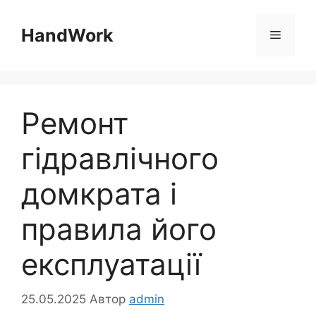
Перейти
до
HandWork
Меню
вмісту
Ремонт
гідравлічного
домкрата і
правила його
експлуатації
25.05.2025
Автор
admin