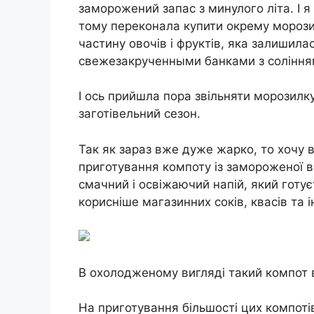
заморожений запас з минулого літа. І я
тому переконала купити окрему морози
частину овочів і фруктів, яка залишила
свежезакрученными банками з соління
І ось прийшла пора звільняти морозилку
заготівельний сезон.
Так як зараз вже дуже жарко, то хочу 
приготування компоту із замороженої в
смачний і освіжаючий напій, який готу
корисніше магазинних соків, квасів та 
В охолодженому вигляді такий компот в
На приготування більшості цих компоті