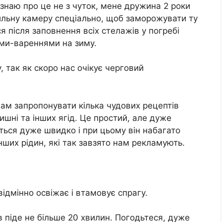
 знаю про це не з чуток, мене дружина 2 роки
льну камеру спеціально, щоб заморожувати ту
ся після заповнення всіх стелажів у погребі
ми-вареннями на зиму.
, так як скоро нас очікує черговий
вам запропонувати кілька чудових рецептів
ишні та інших ягід. Це простий, але дуже
ється дуже швидко і при цьому він набагато
інших рідин, які так завзято нам рекламують.
ідмінно освіжає і втамовує спрагу.
в піде не більше 20 хвилин. Погодьтеся, дуже