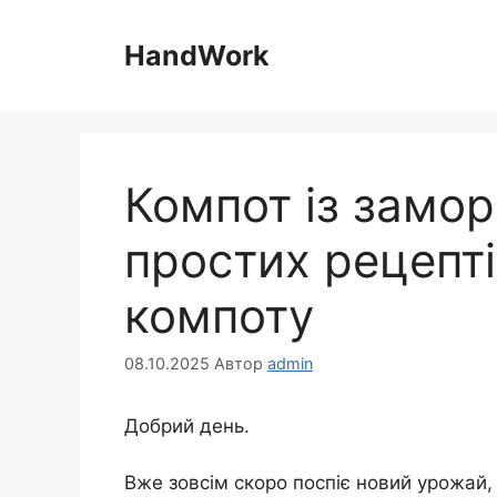
Перейти
до
HandWork
вмісту
Компот із замор
простих рецепт
компоту
08.10.2025
Автор
admin
Добрий день.
Вже зовсім скоро поспіє новий урожай, 