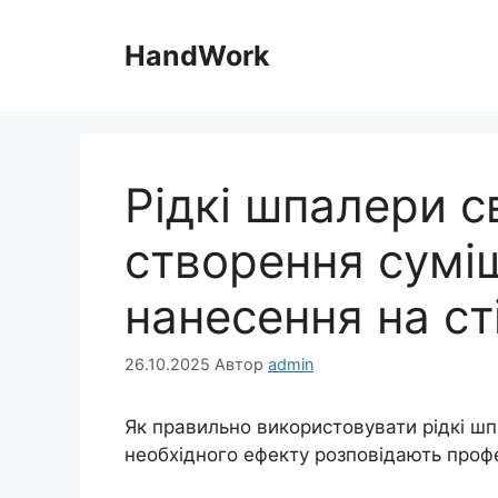
Перейти
до
HandWork
вмісту
Рідкі шпалери с
створення суміш
нанесення на ст
26.10.2025
Автор
admin
Як правильно використовувати рідкі ш
необхідного ефекту розповідають профе