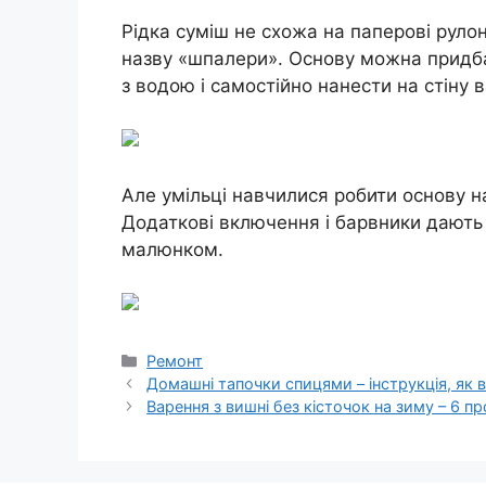
Рідка суміш не схожа на паперові руло
назву «шпалери». Основу можна придбат
з водою і самостійно нанести на стіну
Але умільці навчилися робити основу на
Додаткові включення і барвники дають 
малюнком.
Категорії
Ремонт
Домашні тапочки спицями – інструкція, як 
Варення з вишні без кісточок на зиму – 6 