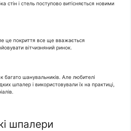
ка стін і стель поступово витісняється новими
ле це покриття все ще вважається
ойовувати вітчизняний ринок.
так багато шанувальників. Але любителі
ідких шпалер і використовували їх на практиці,
іалів.
кі шпалери