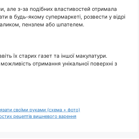
ни, але з-за подібних властивостей отримала
и в будь-якому супермаркеті, розвести у відрі
 валиком, пензлем або шпателем.
віть їх старих газет та іншої макулатури.
можливість отримання унікальної поверхні з
вязати своїми руками (схема + фото)
простих рецептів вишневого варення