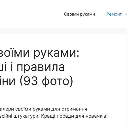
Своїми руками
Ремонт
воїми руками:
і і правила
іни (93 фото)
палери своїми руками для отримання
сійні штукатури. Кращі поради для новачків!