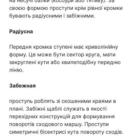
на несучі балки (косоури або тятиву). За
своєю формою проступи крім рівної кромки
бувають радіусними і забіжними.
Радіусна
Передня кромка ступені має криволінійну
форму. Це може бути сектор круга, мати
закруглені кути або хвилеподібну передню
лінію.
Забежная
проступь роблять зі скошеними краями в
плані. Забіжні щаблі служать в якості
перехідних конструкцій для формування
поворотів сходового маршу. Проступи
симетричні бісектрисі кута повороту сходів.