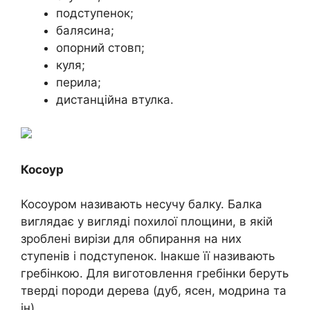
подступенок;
балясина;
опорний стовп;
куля;
перила;
дистанційна втулка.
Косоур
Косоуром називають несучу балку. Балка
виглядає у вигляді похилої площини, в якій
зроблені вирізи для обпирання на них
ступенів і подступенок. Інакше її називають
гребінкою. Для виготовлення гребінки беруть
тверді породи дерева (дуб, ясен, модрина та
ін).