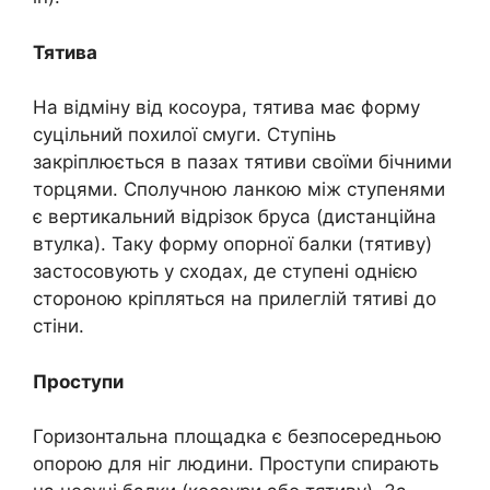
Тятива
На відміну від косоура, тятива має форму
суцільний похилої смуги. Ступінь
закріплюється в пазах тятиви своїми бічними
торцями. Сполучною ланкою між ступенями
є вертикальний відрізок бруса (дистанційна
втулка). Таку форму опорної балки (тятиву)
застосовують у сходах, де ступені однією
стороною кріпляться на прилеглій тятиві до
стіни.
Проступи
Горизонтальна площадка є безпосередньою
опорою для ніг людини. Проступи спирають