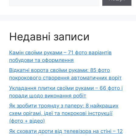
Недавні записи
Камін своїми руками – 71 фото варіантів
побудови та оформлення
Відкатні ворота своїми руками: 85 фото
покрокового створення автоматичних воріт
Укладання плитки своїми руками – 66 фото і
поради щодо виконання робіт
Як зробити троянду з паперу: 8 найкращих
схем орігамі, ідеї та покрокові інструкції
(фото + відео)
Як сховати дроти від телевізора на стіні – 12