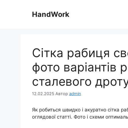
Перейти
до
HandWork
вмісту
Сітка рабиця св
фото варіантів р
сталевого дрот
12.02.2025
Автор
admin
Як робиться швидко і акуратно сітка ра
оглядової статті. Фото і схеми оптимал