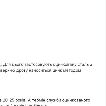
. Для цього застосовують оцинковану сталь з
оверхню дроту наноситься цинк методом
е 20-25 років. А термін служби оцинкованого
ько 3 років і не більше.