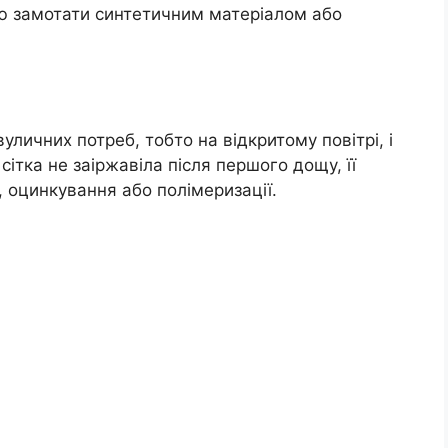
ю замотати синтетичним матеріалом або
уличних потреб, тобто на відкритому повітрі, і
ітка не заіржавіла після першого дощу, її
, оцинкування або полімеризації.