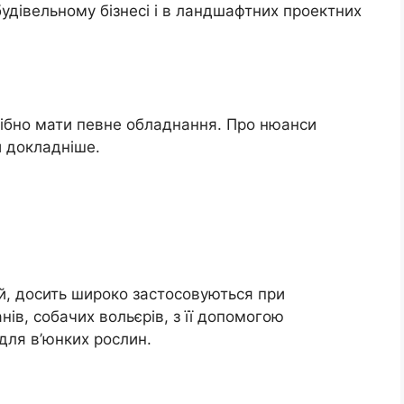
будівельному бізнесі і в ландшафтних проектних
рібно мати певне обладнання. Про нюанси
и докладніше.
й, досить широко застосовуються при
нів, собачих вольєрів, з її допомогою
для в’юнких рослин.