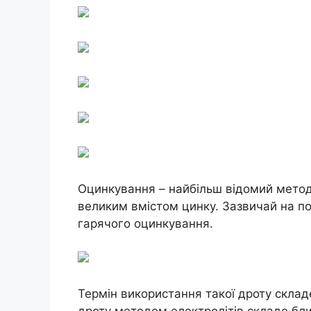
Оцинкування – найбільш відомий метод
великим вмістом цинку. Зазвичай на п
гарячого оцинкування.
Термін використання такої дроту склад
дроту методом електролітів складе близ