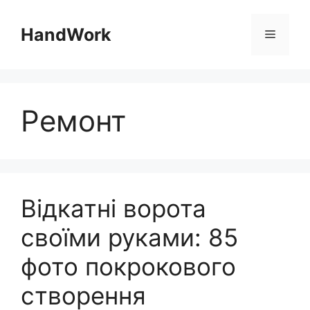
Перейти
до
HandWork
Меню
вмісту
Ремонт
Відкатні ворота
своїми руками: 85
фото покрокового
створення