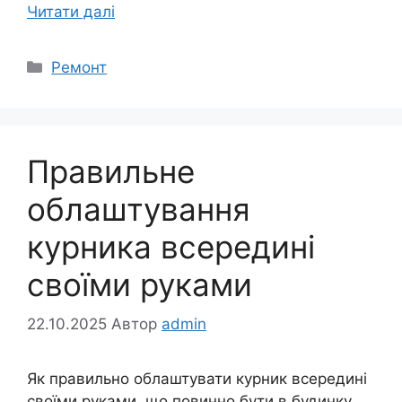
Читати далі
Категорії
Ремонт
Правильне
облаштування
курника всередині
своїми руками
22.10.2025
Автор
admin
Як правильно облаштувати курник всередині
своїми руками, що повинно бути в будинку