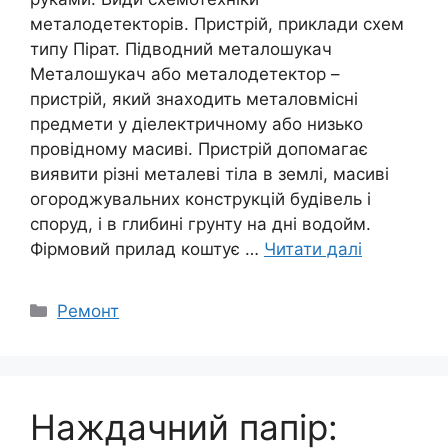
металодетекторів. Пристрій, приклади схем
типу Пірат. Підводний металошукач
Металошукач або металодетектор –
пристрій, який знаходить металовмісні
предмети у діелектричному або низько
провідному масиві. Пристрій допомагає
виявити різні металеві тіла в землі, масиві
огороджувальних конструкцій будівель і
споруд, і в глибині грунту на дні водойм.
Фірмовий прилад коштує …
Читати далі
Категорії
Ремонт
Наждачний папір: