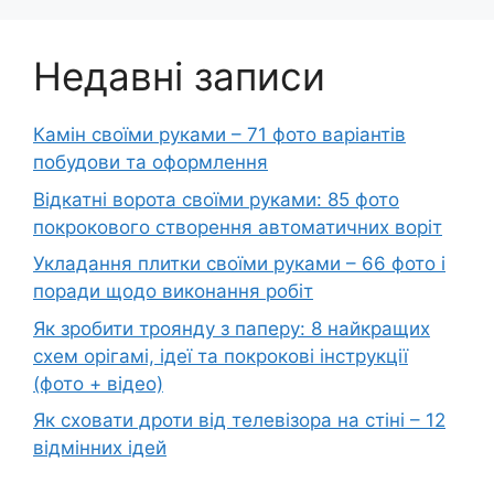
Недавні записи
Камін своїми руками – 71 фото варіантів
побудови та оформлення
Відкатні ворота своїми руками: 85 фото
покрокового створення автоматичних воріт
Укладання плитки своїми руками – 66 фото і
поради щодо виконання робіт
Як зробити троянду з паперу: 8 найкращих
схем орігамі, ідеї та покрокові інструкції
(фото + відео)
Як сховати дроти від телевізора на стіні – 12
відмінних ідей