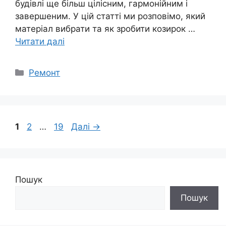
будівлі ще більш цілісним, гармонійним і
завершеним. У цій статті ми розповімо, який
матеріал вибрати та як зробити козирок …
Читати далі
Категорії
Ремонт
Сторінка
Сторінка
Сторінка
1
2
…
19
Далі
→
Пошук
Пошук