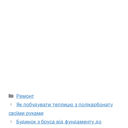
Категорії
Ремонт
Як побудувати теплицю з полікарбонату
своїми руками
Будинок з бруса від фундаменту до