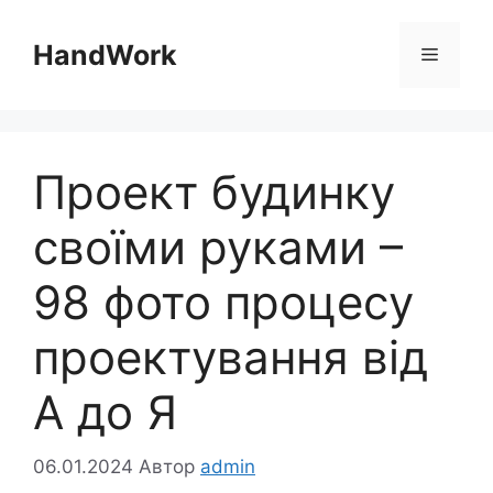
Перейти
до
HandWork
Меню
вмісту
Проект будинку
своїми руками –
98 фото процесу
проектування від
А до Я
06.01.2024
Автор
admin