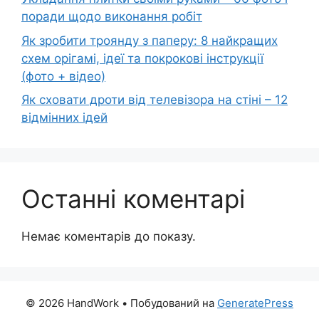
поради щодо виконання робіт
Як зробити троянду з паперу: 8 найкращих
схем орігамі, ідеї та покрокові інструкції
(фото + відео)
Як сховати дроти від телевізора на стіні – 12
відмінних ідей
Останні коментарі
Немає коментарів до показу.
© 2026 HandWork
• Побудований на
GeneratePress