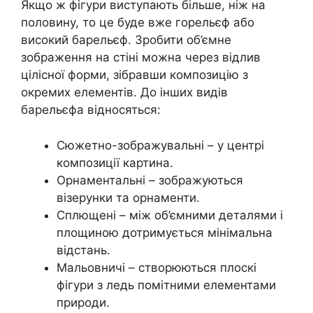
Якщо ж фігури виступають більше, ніж на
половину, то це буде вже горельєф або
високий барельєф. Зробити об’ємне
зображення на стіні можна через відлив
цілісної форми, зібравши композицію з
окремих елементів. До інших видів
барельєфа відносяться:
Сюжетно-зображувальні – у центрі
композиції картина.
Орнаментальні – зображуються
візерунки та орнаменти.
Сплющені – між об’ємними деталями і
площиною дотримується мінімальна
відстань.
Мальовничі – створюються плоскі
фігури з ледь помітними елементами
природи.