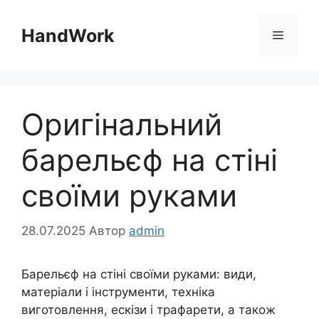
Перейти
до
HandWork
Меню
вмісту
Оригінальний
барельєф на стіні
своїми руками
28.07.2025
Автор
admin
Барельєф на стіні своїми руками: види,
матеріали і інструменти, техніка
виготовлення, ескізи і трафарети, а також