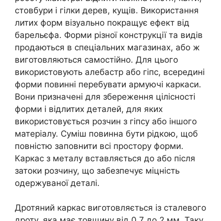
стовбури і гілки дерев, кущів. Використання
литих форм візуально покращує ефект від
барельєфа. Форми різної конструкції та видів
продаються в спеціальних магазинах, або ж
виготовляються самостійно. Для цього
використовують алебастр або гіпс, всередині
форми повинні перебувати армуючі каркаси.
Вони призначені для збереження цілісності
форми і відлитих деталей, для яких
використовується розчин з гіпсу або іншого
матеріалу. Суміш повинна бути рідкою, щоб
повністю заповнити всі простору форми.
Каркас з металу вставляється до або після
затоки розчину, що забезпечує міцність
одержуваної деталі.
Дротяний каркас виготовляється із сталевого
дроту, яка має товщину від 0,7 до 2 мм. Таку