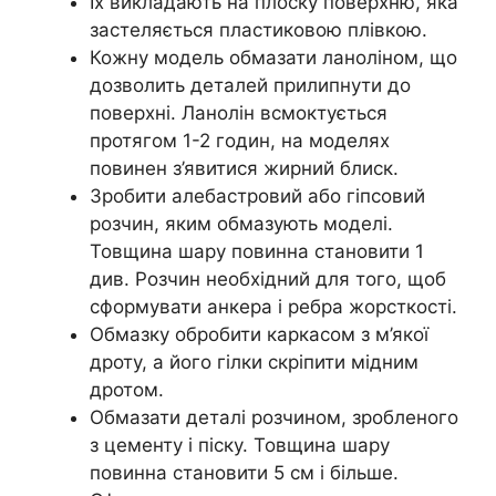
Їх викладають на плоску поверхню, яка
застеляється пластиковою плівкою.
Кожну модель обмазати ланоліном, що
дозволить деталей прилипнути до
поверхні. Ланолін всмоктується
протягом 1-2 годин, на моделях
повинен з’явитися жирний блиск.
Зробити алебастровий або гіпсовий
розчин, яким обмазують моделі.
Товщина шару повинна становити 1
див. Розчин необхідний для того, щоб
сформувати анкера і ребра жорсткості.
Обмазку обробити каркасом з м’якої
дроту, а його гілки скріпити мідним
дротом.
Обмазати деталі розчином, зробленого
з цементу і піску. Товщина шару
повинна становити 5 см і більше.