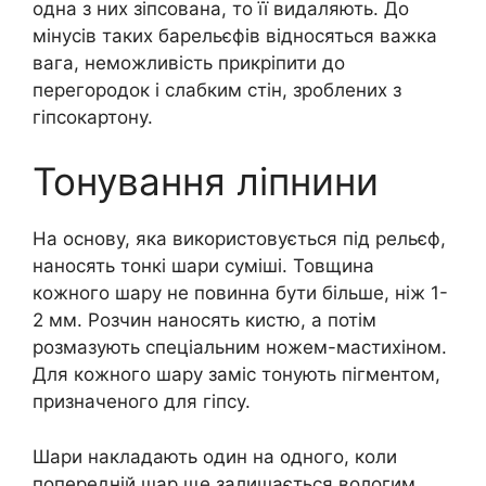
одна з них зіпсована, то її видаляють. До
мінусів таких барельєфів відносяться важка
вага, неможливість прикріпити до
перегородок і слабким стін, зроблених з
гіпсокартону.
Тонування ліпнини
На основу, яка використовується під рельєф,
наносять тонкі шари суміші. Товщина
кожного шару не повинна бути більше, ніж 1-
2 мм. Розчин наносять кистю, а потім
розмазують спеціальним ножем-мастихіном.
Для кожного шару заміс тонують пігментом,
призначеного для гіпсу.
Шари накладають один на одного, коли
попередній шар ще залишається вологим.