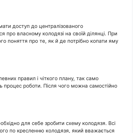
мати доступ до централізованого
я про власному колодязі на своїй ділянці. При
ого поняття про те, як й де потрібно копати яму
евних правил і чіткого плану, так само
ь процес роботи. Після чого можна самостійно
обхідно для себе зробити схему колодязя. Всі
рого по кресленню колодязя, який вважається