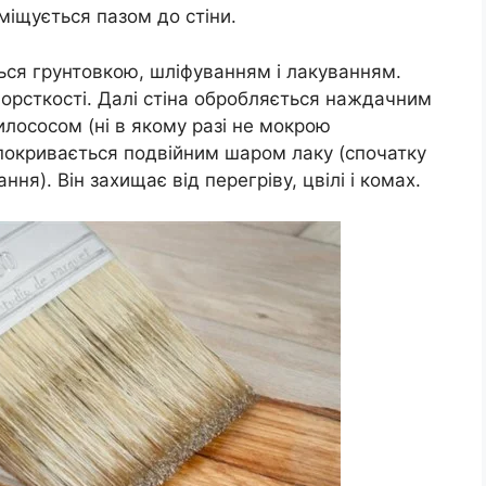
міщується пазом до стіни.
ься грунтовкою, шліфуванням і лакуванням.
орсткості. Далі стіна обробляється наждачним
лососом (ні в якому разі не мокрою
 покривається подвійним шаром лаку (спочатку
ння). Він захищає від перегріву, цвілі і комах.