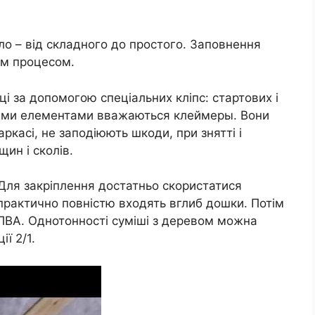
ло – від складного до простого. Заповнення
им процесом.
ці за допомогою спеціальних кліпс: стартових і
ними елементами вважаються клеймеры. Вони
касі, не заподіюють шкоди, при знятті і
ин і сколів.
 Для закріплення достатньо скористатися
рактично повністю входять вглиб дошки. Потім
 ПВА. Однотонності суміші з деревом можна
ї 2/1.