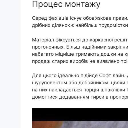
Процес монтажу
Серед фахівців існує обов’язкове прави
дрібних ділянок є найбільш трудомістк
Матеріал фіксується до каркасної решіт
прогоночных. Більш надійними закріп
набагато міцніше тримають дошки на кар
продаж старих виробів не виявлено тріщ
Для цього ідеально підійде Софт лайн.
шуруповертом або добойником: цвяхи п
на них накладається порція шпаклівки
домогтися додаванням тирси в пропорці