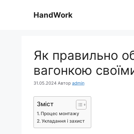
Перейти
до
HandWork
вмісту
Як правильно о
вагонкою своїм
31.05.2024
Автор
admin
Зміст
Процес монтажу
Укладання і захист