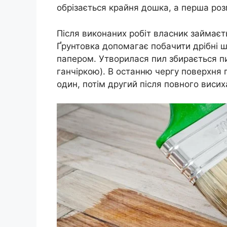
обрізається крайня дошка, а перша роз
Після виконаних робіт власник займаєт
Ґрунтовка допомагає побачити дрібні ш
папером. Утворилася пил збирається пи
ганчіркою). В останню чергу поверхня
один, потім другий після повного висиха