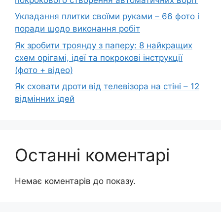
Укладання плитки своїми руками – 66 фото і
поради щодо виконання робіт
Як зробити троянду з паперу: 8 найкращих
схем орігамі, ідеї та покрокові інструкції
(фото + відео)
Як сховати дроти від телевізора на стіні – 12
відмінних ідей
Останні коментарі
Немає коментарів до показу.