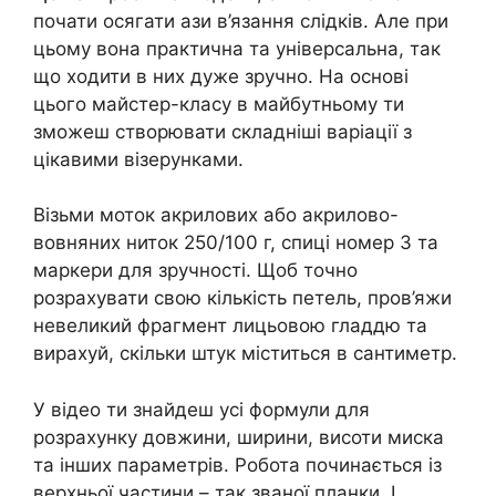
почати осягати ази в’язання слідків. Але при
цьому вона практична та універсальна, так
що ходити в них дуже зручно. На основі
цього майстер-класу в майбутньому ти
зможеш створювати складніші варіації з
цікавими візерунками.
Візьми моток акрилових або акрилово-
вовняних ниток 250/100 г, спиці номер 3 та
маркери для зручності. Щоб точно
розрахувати свою кількість петель, пров’яжи
невеликий фрагмент лицьовою гладдю та
вирахуй, скільки штук міститься в сантиметр.
У відео ти знайдеш усі формули для
розрахунку довжини, ширини, висоти миска
та інших параметрів. Робота починається із
верхньої частини – так званої планки. І