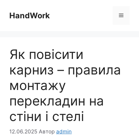
Перейти
до
HandWork
Меню
вмісту
Як повісити
карниз – правила
монтажу
перекладин на
стіни і стелі
12.06.2025
Автор
admin