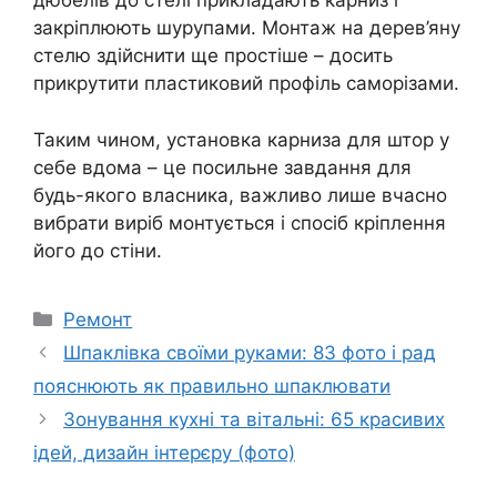
дюбелів до стелі прикладають карниз і
закріплюють шурупами. Монтаж на дерев’яну
стелю здійснити ще простіше – досить
прикрутити пластиковий профіль саморізами.
Таким чином, установка карниза для штор у
себе вдома – це посильне завдання для
будь-якого власника, важливо лише вчасно
вибрати виріб монтується і спосіб кріплення
його до стіни.
Категорії
Ремонт
Шпаклівка своїми руками: 83 фото і рад
пояснюють як правильно шпаклювати
Зонування кухні та вітальні: 65 красивих
ідей, дизайн інтерєру (фото)