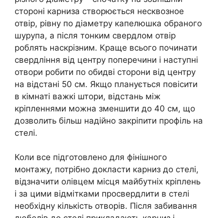
стороні карниза створюється несквозное
отвір, рівну по діаметру капелюшка обраного
шурупа, а після тонким свердлом отвір
роблять наскрізним. Краще всього починати
свердління від центру поперечини і наступні
отвори робити по обидві сторони від центру
на відстані 50 см. Якщо планується повісити
в кімнаті важкі штори, відстань між
кріпленнями можна зменшити до 40 см, що
дозволить більш надійно закріпити профіль на
стелі.
Коли все підготовлено для фінішного
монтажу, потрібно докласти карниз до стелі,
відзначити олівцем місця майбутніх кріплень
і за цими відмітками просвердлити в стелі
необхідну кількість отворів. Після забивання