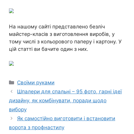
На нашому сайті представлено безліч
майстер-класів з виготовлення виробів, у
тому числі з кольорового паперу і картону. У
цій статті ви бачите один з них.
Категорії
Своїми руками
Шпалери для спальні – 95 фото, гарні ідеї
дизайну, як комбінувати, поради щодо
вибору
Як самостійно виготовити і встановити
ворота з профнастилу