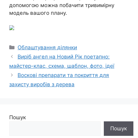
допомогою можна побачити тривимірну
модель вашого плану.
Категорії
Облаштування ділянки
Виріб ангел на Новий Рік поетапно:
майстер-клас, схема, шаблон, фото, ідеї
Воскові препарати та покриття для
захисту виробів з дерева
Пошук
Пошук