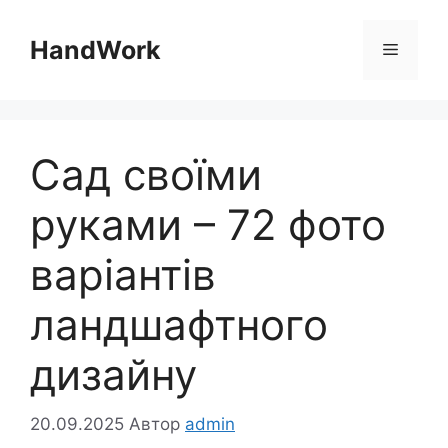
Перейти
до
HandWork
Меню
вмісту
Сад своїми
руками – 72 фото
варіантів
ландшафтного
дизайну
20.09.2025
Автор
admin