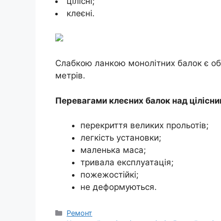
цілісні;
клеєні.
Слабкою ланкою монолітних балок є о
метрів.
Перевагами клеєних балок над цілісни
перекриття великих прольотів;
легкість установки;
маленька маса;
тривала експлуатація;
пожежостійкі;
не деформуються.
Категорії
Ремонт