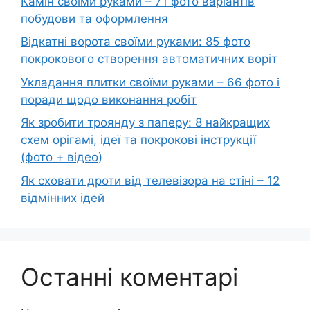
Камін своїми руками – 71 фото варіантів
побудови та оформлення
Відкатні ворота своїми руками: 85 фото
покрокового створення автоматичних воріт
Укладання плитки своїми руками – 66 фото і
поради щодо виконання робіт
Як зробити троянду з паперу: 8 найкращих
схем орігамі, ідеї та покрокові інструкції
(фото + відео)
Як сховати дроти від телевізора на стіні – 12
відмінних ідей
Останні коментарі