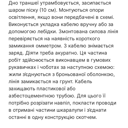
Дно траншеї утрамбовується, засипається
шаром піску (10 см). Монтуються опори
освітлення, якщо вони передбачені в схемі.
Виконується укладка кабелю вручну або за
допомогою лебідки. Змонтована силова лінія
перевіряється на наявність короткого
замикання омметром. З кабелю знімається
заряд. Діяти треба акуратно. Ця частина
робіт здійснюється виконавцем в гумових
рукавичках і чоботах за наступною схемою:
жили з’єднуються з броньованої оболонкою,
лінія замикається на грунт. Кабель
захищають пластикової або
азбестоцементною трубою. Для цього її
потрібно розрізати навпіл, покласти проводи
в отримані частини шкаралупи і з’єднати
останні в одну конструкцію скотчем.