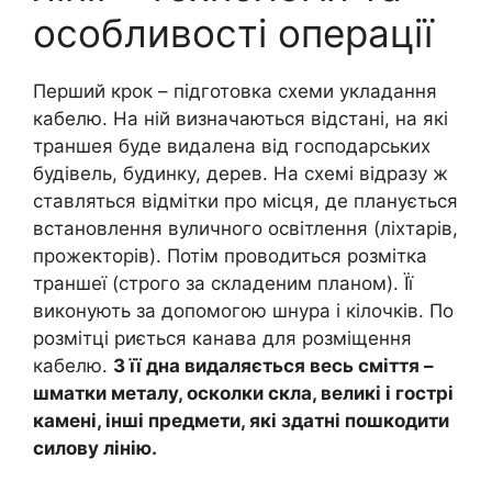
особливості операції
Перший крок – підготовка схеми укладання
кабелю. На ній визначаються відстані, на які
траншея буде видалена від господарських
будівель, будинку, дерев. На схемі відразу ж
ставляться відмітки про місця, де планується
встановлення вуличного освітлення (ліхтарів,
прожекторів). Потім проводиться розмітка
траншеї (строго за складеним планом). Її
виконують за допомогою шнура і кілочків. По
розмітці риється канава для розміщення
кабелю.
З її дна видаляється весь сміття –
шматки металу, осколки скла, великі і гострі
камені, інші предмети, які здатні пошкодити
силову лінію.