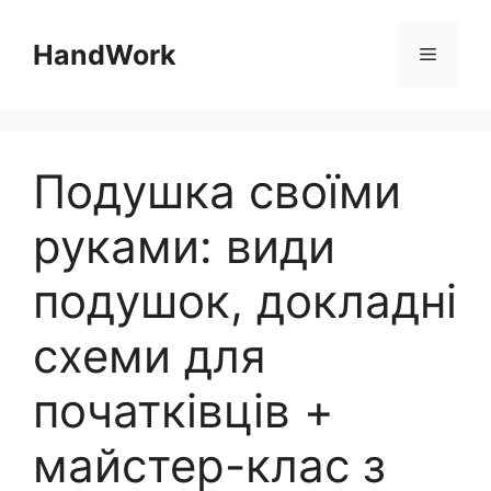
Перейти
до
HandWork
Меню
вмісту
Подушка своїми
руками: види
подушок, докладні
схеми для
початківців +
майстер-клас з