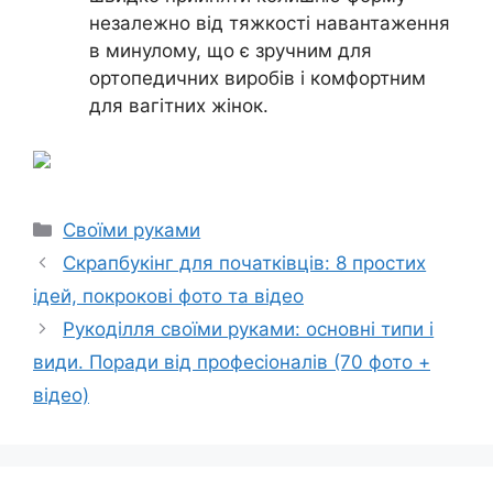
незалежно від тяжкості навантаження
в минулому, що є зручним для
ортопедичних виробів і комфортним
для вагітних жінок.
Категорії
Своїми руками
Скрапбукінг для початківців: 8 простих
ідей, покрокові фото та відео
Рукоділля своїми руками: основні типи і
види. Поради від професіоналів (70 фото +
відео)