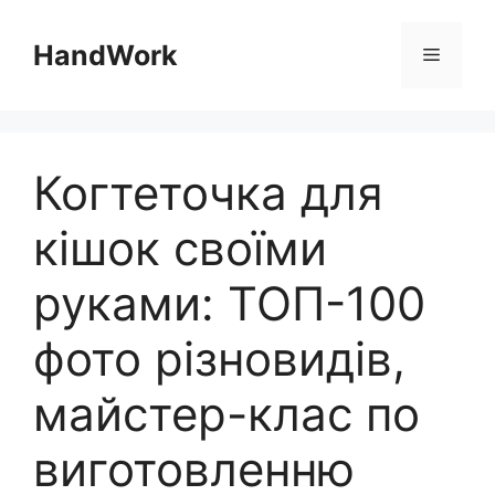
Перейти
до
HandWork
Меню
вмісту
Когтеточка для
кішок своїми
руками: ТОП-100
фото різновидів,
майстер-клас по
виготовленню