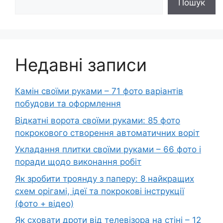
Пошук
Недавні записи
Камін своїми руками – 71 фото варіантів
побудови та оформлення
Відкатні ворота своїми руками: 85 фото
покрокового створення автоматичних воріт
Укладання плитки своїми руками – 66 фото і
поради щодо виконання робіт
Як зробити троянду з паперу: 8 найкращих
схем орігамі, ідеї та покрокові інструкції
(фото + відео)
Як сховати дроти від телевізора на стіні – 12