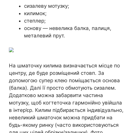
сизалеву мотузку;
килимок;
степлер;
основу — невелика балка, палиця,
металевий прут.
На шматочку килима визначається місце по
центру, де буде розміщений стовп. За
допомогою супер клею поміщається основа
(балка). Далі її просто обмотують сизалем.
Додатково можна забарвити частина
мотузку, щоб когтеточка гармонійно увійшла
в інтер’єр. Килим підбирається індивідуально,
невеликий шматочок можна придбати на
будь-якому ринку (часто використовуються
для цих цілей обрізки/залишки). Фото