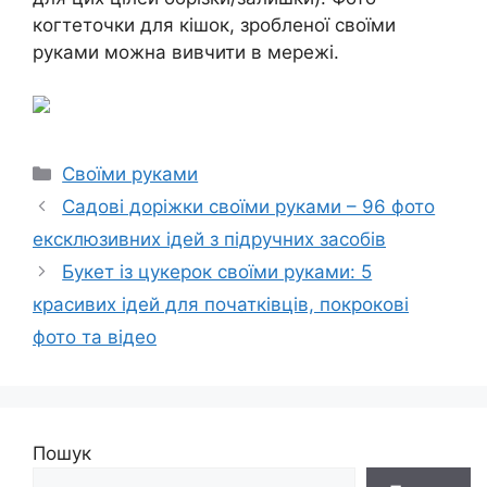
когтеточки для кішок, зробленої своїми
руками можна вивчити в мережі.
Категорії
Своїми руками
Садові доріжки своїми руками – 96 фото
ексклюзивних ідей з підручних засобів
Букет із цукерок своїми руками: 5
красивих ідей для початківців, покрокові
фото та відео
Пошук