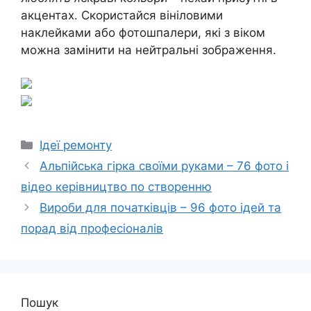
акцентах. Скористайся вініловими
наклейками або фотошпалери, які з віком
можна замінити на нейтральні зображення.
Категорії
Ідеї ремонту
Альпійська гірка своїми руками – 76 фото і
відео керівництво по створенню
Вироби для початківців – 96 фото ідей та
порад від професіоналів
Пошук