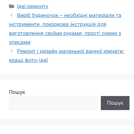
Категорії
Ідеї ремонту
Виріб будиночок – необхідні матеріали та
інструменти, покрокова інструкція для
виготовлення своїми руками, прості схеми з
описами
Ремонт і дизайн маленької ванної кімнати:
кращі фото-ідеї
Пошук
Пошук