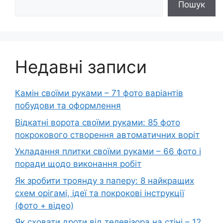
Пошук
Недавні записи
Камін своїми руками – 71 фото варіантів
побудови та оформлення
Відкатні ворота своїми руками: 85 фото
покрокового створення автоматичних воріт
Укладання плитки своїми руками – 66 фото і
поради щодо виконання робіт
Як зробити троянду з паперу: 8 найкращих
схем орігамі, ідеї та покрокові інструкції
(фото + відео)
Як сховати дроти від телевізора на стіні – 12