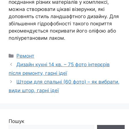
поєднання різних матеріалів у комплексі,
можна створювати цікаві візерунки, які
доповнять стиль ландшафтного дизайну. Для
збільшення гідрофобності такого покриття
рекомендується покривати його оліфою або
поліуретановим лаком.
Категорії
Ремонт
Дизайн кухні 14 кв. – 75 фото інтерєрів
після ремонту, гарні ідеї
Штори для спальні (60 фото) – як вибрати,
види штор, гарні ідеї
Пошук