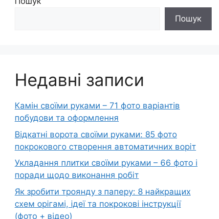
Пошук
Пошук
Недавні записи
Камін своїми руками – 71 фото варіантів
побудови та оформлення
Відкатні ворота своїми руками: 85 фото
покрокового створення автоматичних воріт
Укладання плитки своїми руками – 66 фото і
поради щодо виконання робіт
Як зробити троянду з паперу: 8 найкращих
схем орігамі, ідеї та покрокові інструкції
(фото + відео)