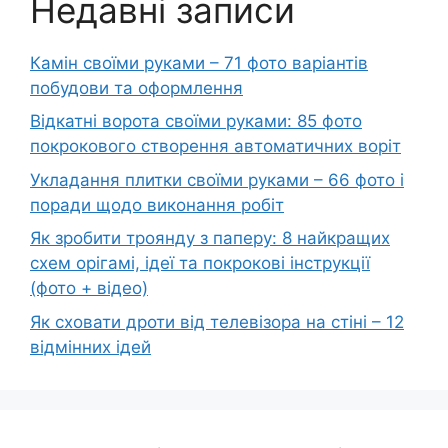
Недавні записи
Камін своїми руками – 71 фото варіантів
побудови та оформлення
Відкатні ворота своїми руками: 85 фото
покрокового створення автоматичних воріт
Укладання плитки своїми руками – 66 фото і
поради щодо виконання робіт
Як зробити троянду з паперу: 8 найкращих
схем орігамі, ідеї та покрокові інструкції
(фото + відео)
Як сховати дроти від телевізора на стіні – 12
відмінних ідей