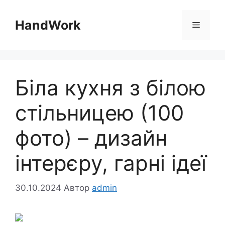
Перейти
до
HandWork
Меню
вмісту
Біла кухня з білою
стільницею (100
фото) – дизайн
інтерєру, гарні ідеї
30.10.2024
Автор
admin