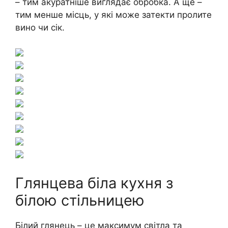
– тим акуратніше виглядає обробка. А ще –
тим менше місць, у які може затекти пролите
вино чи сік.
Глянцева біла кухня з
білою стільницею
Білий глянець – це максимум світла та